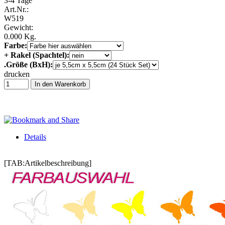
3-4 Tage
Art.Nr.:
W519
Gewicht:
0.000 Kg.
Farbe:
+ Rakel (Spachtel):
.Größe (BxH):
drucken
In den Warenkorb
Details
[TAB:Artikelbeschreibung]