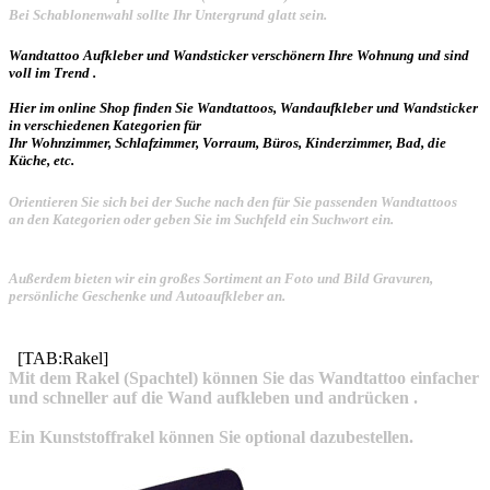
Bei Schablonenwahl sollte Ihr Untergrund glatt sein.
Wandtattoo Aufkleber und Wandsticker verschönern Ihre Wohnung und sind
voll im Trend .
Hier im online Shop finden Sie Wandtattoos, Wandaufkleber und Wandsticker
in verschiedenen Kategorien für
Ihr Wohnzimmer, Schlafzimmer, Vorraum, Büros, Kinderzimmer, Bad, die
Küche, etc.
Orientieren Sie sich bei der Suche nach den für Sie passenden Wandtattoos
an den Kategorien oder geben Sie im Suchfeld ein Suchwort ein.
Außerdem bieten wir ein großes Sortiment an Foto und Bild Gravuren,
persönliche Geschenke und Autoaufkleber an.
[TAB:Rakel]
Mit dem Rakel (Spachtel) können Sie das Wandtattoo einfacher
und schneller auf die Wand aufkleben und andrücken .
Ein Kunststoffrakel können Sie optional dazubestellen.