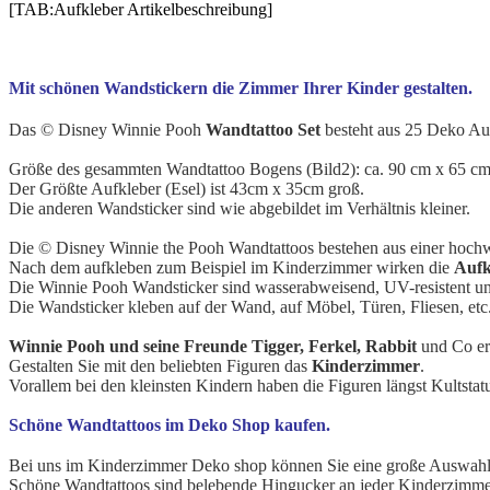
[TAB:Aufkleber Artikelbeschreibung]
Mit schönen Wandstickern die Zimmer Ihrer Kinder gestalten.
Das © Disney Winnie Pooh
Wandtattoo Set
besteht aus 25 Deko Au
Größe des gesammten Wandtattoo Bogens (Bild2): ca. 90 cm x 65 cm
Der Größte Aufkleber (Esel) ist 43cm x 35cm groß.
Die anderen Wandsticker sind wie abgebildet im Verhältnis kleiner.
Die
© Disney
Winnie the Pooh Wandtattoos bestehen aus einer hochwe
Nach dem aufkleben zum Beispiel im Kinderzimmer wirken die
Aufk
Die Winnie Pooh Wandsticker sind wasserabweisend, UV-resistent und
Die Wandsticker kleben auf der Wand, auf Möbel, Türen, Fliesen, etc
Winnie Pooh und seine Freunde Tigger, Ferkel, Rabbit
und Co er
Gestalten Sie mit den beliebten Figuren das
Kinderzimmer
.
Vorallem bei den kleinsten Kindern haben die Figuren längst Kultstatu
Schöne Wandtattoos im Deko Shop kaufen.
Bei uns im Kinderzimmer Deko shop können Sie eine große Auswah
Schöne Wandtattoos sind belebende Hingucker an jeder Kinderzimm