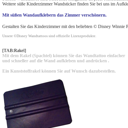
Weitere süße Kinderzimmer Wandsticker finden Sie bei uns im Aufkl
Mit süßen Wandaufklebern das Zimmer verschönern.
Gestalten Sie das Kinderzimmer mit den beliebten
© Disney
Winnie P
Unsere ©Disney Wandtattoos sind offizielle Lizenzprodukte.
[TAB:Rakel]
Mit dem Rakel (Spachtel) können Sie das Wandtattoo einfacher
und schneller auf die Wand aufkleben und andrücken .
Ein Kunststoffrakel können Sie auf Wunsch dazubestellen.