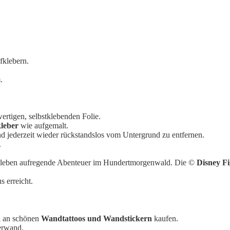
fklebern.
.
rtigen, selbstklebenden Folie.
leber
wie aufgemalt.
 jederzeit wieder rückstandslos vom Untergrund zu entfernen.
.
leben aufregende Abenteuer im Hundertmorgenwald. Die ©
Disney F
s erreicht.
l an schönen
Wandtattoos und Wandstickern
kaufen.
erwand.