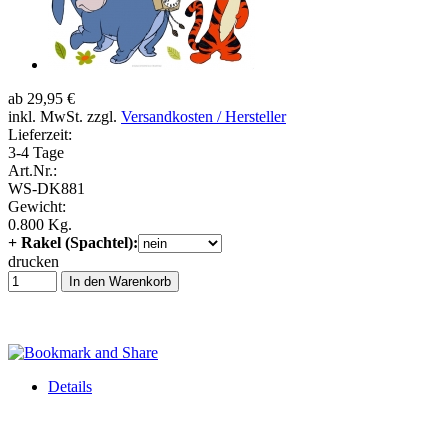
ab 29,95 €
inkl. MwSt. zzgl.
Versandkosten / Hersteller
Lieferzeit:
3-4 Tage
Art.Nr.:
WS-DK881
Gewicht:
0.800 Kg.
+ Rakel (Spachtel):
drucken
In den Warenkorb
Details