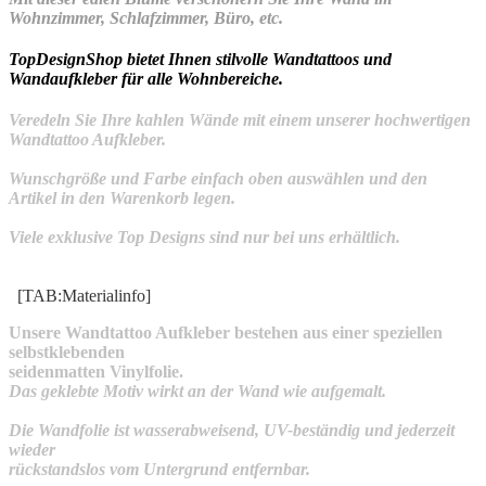
Wohnzimmer, Schlafzimmer, Büro, etc.
TopDesignShop bietet Ihnen stilvolle Wandtattoos und
Wandaufkleber für alle Wohnbereiche.
Veredeln Sie Ihre kahlen Wände mit einem unserer hochwertigen
Wandtattoo Aufkleber.
Wunschgröße und Farbe einfach oben auswählen und den
Artikel in den Warenkorb legen.
Viele exklusive Top Designs sind nur bei uns erhältlich.
[TAB:Materialinfo]
Unsere Wandtattoo Aufkleber bestehen aus einer speziellen
selbstklebenden
seidenmatten Vinylfolie.
Das geklebte Motiv wirkt an der Wand wie aufgemalt.
Die Wandfolie ist wasserabweisend, UV-beständig und jederzeit
wieder
rückstandslos vom Untergrund entfernbar.