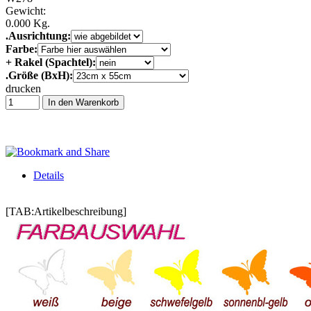
Gewicht:
0.000 Kg.
.Ausrichtung:
Farbe:
+ Rakel (Spachtel):
.Größe (BxH):
drucken
In den Warenkorb
Details
[TAB:Artikelbeschreibung]