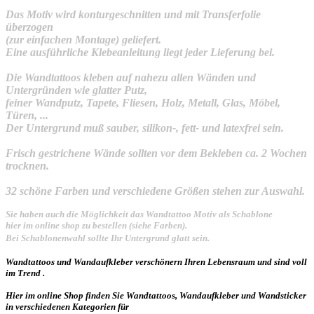
Das Motiv wird konturgeschnitten und mit Transferfolie
überzogen
(zur einfachen Montage) geliefert.
Eine ausführliche Klebeanleitung liegt jeder Lieferung bei.
Die Wandtattoos kleben auf nahezu allen Wänden und
Untergründen wie glatter Putz,
feiner Wandputz, Tapete, Fliesen, Holz, Metall, Glas, Möbel,
Türen, ...
Der Untergrund muß sauber, silikon-, fett- und latexfrei sein.
Frisch gestrichene Wände sollten vor dem Bekleben ca. 2 Wochen
trocknen.
32 schöne Farben und verschiedene Größen stehen zur Auswahl.
Sie haben auch die Möglichkeit das Wandtattoo Motiv als Schablone
hier im online shop zu bestellen (siehe Farben).
Bei Schablonenwahl sollte Ihr Untergrund glatt sein.
Wandtattoos und Wandaufkleber verschönern Ihren Lebensraum und sind voll
im Trend .
Hier im online Shop finden Sie Wandtattoos, Wandaufkleber und Wandsticker
in verschiedenen Kategorien für